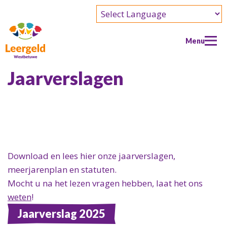
Powered by
Menu
Jaarverslagen
Home
Aanvraag
Aanvraag
Doe mee
Wie kan er een aanvraag doen
Doe mee
Over ons
Download en lees hier onze jaarverslagen,
Wat kun je aanvragen
meerjarenplan en statuten.
Als vrijwilliger
Over ons
Contact
Doe een aanvraag
Mocht u na het lezen vragen hebben, laat het ons
Als donateur
Doel en beleid
weten
!
Efteling 2026-2027
Als partner
Wie zijn wij?
Jaarverslag 2025
Verslagen