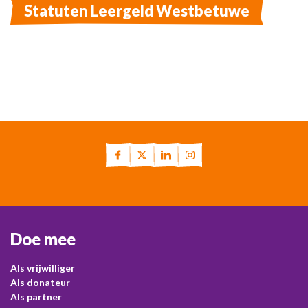
Statuten Leergeld Westbetuwe
Doe mee
Als vrijwilliger
Als donateur
Als partner