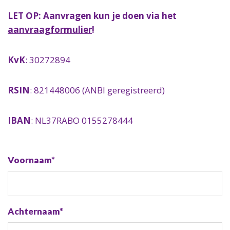
LET OP: Aanvragen kun je doen via het
aanvraagformulier
!
KvK
: 30272894
RSIN
: 821448006 (ANBI geregistreerd)
IBAN
: NL37RABO 0155278444
Call
Voornaam*
me
back
by
Achternaam*
fax