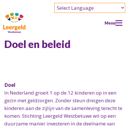
Powered by
Menu
Doel en beleid
Home
Aanvraag
Aanvraag
Doe mee
Wie kan er een aanvraag doen
Doel
Doe mee
Over ons
In Nederland groeit 1 op de 12 kinderen op in een
Wat kun je aanvragen
Als vrijwilliger
Over ons
Contact
gezin met geldzorgen. Zonder steun dreigen deze
Doe een aanvraag
Als donateur
Doel en beleid
kinderen aan de zijlijn van de samenleving terecht te
Efteling 2026-2027
Als partner
komen. Stichting Leergeld Westbetuwe wil op een
Wie zijn wij?
duurzame manier investeren in de deelname van
Verslagen