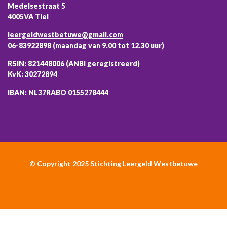
Medelsestraat 5
4005VA Tiel
leergeldwestbetuwe@gmail.com
06-83922898 (maandag van 9.00 tot 12.30 uur)
RSIN: 821448006 (ANBI geregistreerd)
KvK: 30272894
IBAN: NL37RABO 0155278444
© Copyright 2025 Stichting Leergeld Westbetuwe