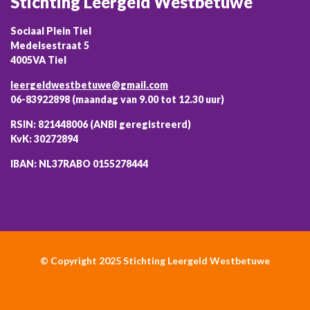
Stichting Leergeld Westbetuwe
Sociaal Plein Tiel
Medelsestraat 5
4005VA Tiel
leergeldwestbetuwe@gmail.com
06-83922898 (maandag van 9.00 tot 12.30 uur)
RSIN: 821448006 (ANBI geregistreerd)
KvK: 30272894
IBAN: NL37RABO 0155278444
© Copyright 2025 Stichting Leergeld Westbetuwe