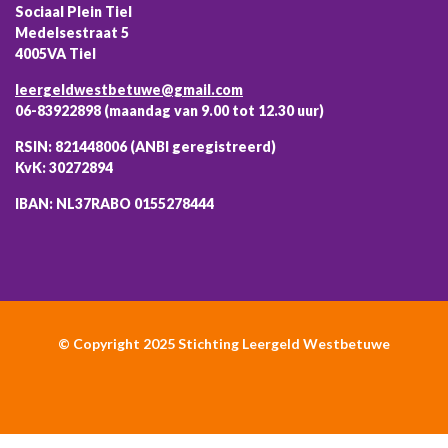
Sociaal Plein Tiel
Medelsestraat 5
4005VA Tiel
leergeldwestbetuwe@gmail.com
06-83922898 (maandag van 9.00 tot 12.30 uur)
RSIN: 821448006 (ANBI geregistreerd)
KvK: 30272894
IBAN: NL37RABO 0155278444
© Copyright 2025 Stichting Leergeld Westbetuwe