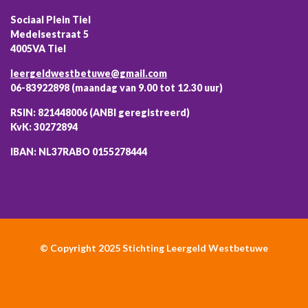
Sociaal Plein Tiel
Medelsestraat 5
4005VA Tiel
leergeldwestbetuwe@gmail.com
06-83922898 (maandag van 9.00 tot 12.30 uur)
RSIN: 821448006 (ANBI geregistreerd)
KvK: 30272894
IBAN: NL37RABO 0155278444
© Copyright 2025 Stichting Leergeld Westbetuwe